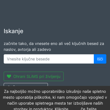
Iskanje
začnite tako, da vnesete eno ali več ključnih besed za
naslov, avtorja ali zadevo
Išči
Ohrani SLiMS pri življenju
Želite prispevati?
Za najboljšo možno uporabniško izkušnjo naše spletno
mesto uporablja piškotke, ki nam omogočajo vpogled v
način uporabe spletnega mesta ter izboljšave naših
storitev in produktov. Kliknite
tukaj
, če želite