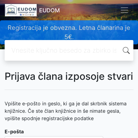
EUDOM
Registracija je obvezna. Letna članarina je
5€.
Iskanje
Prijava člana izposoje stvari
Vpišite e-pošto in geslo, ki ga je dal skrbnik sistema
knjižnice. Če ste član knjižnice in še nimate gesla,
vpišite spodnje registracijske podatke
E-pošta