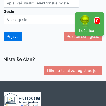
Geslo
0
Košarica
Pozabil sem geslo
Niste še član?
Kliknite tukaj za registracijo...