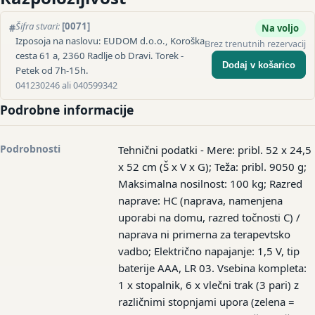
Šifra stvari:
[0071]
#
Na voljo
Izposoja na naslovu: EUDOM d.o.o., Koroška
Brez trenutnih rezervacij
cesta 61 a, 2360 Radlje ob Dravi. Torek -
Dodaj v košarico
Petek od 7h-15h.
041230246 ali 040599342
Podrobne informacije
Podrobnosti
Tehnični podatki - Mere: pribl. 52 x 24,5
x 52 cm (Š x V x G); Teža: pribl. 9050 g;
Maksimalna nosilnost: 100 kg; Razred
naprave: HC (naprava, namenjena
uporabi na domu, razred točnosti C) /
naprava ni primerna za terapevtsko
vadbo; Električno napajanje: 1,5 V, tip
baterije AAA, LR 03. Vsebina kompleta:
1 x stopalnik, 6 x vlečni trak (3 pari) z
različnimi stopnjami upora (zelena =