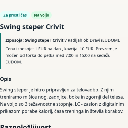
Za prosti čas
Na voljo
Swing steper Crivit
Izposoja: Swing steper Crivit
v Radljah ob Dravi (EUDOM).
Cena izposoje: 1 EUR na dan , kavcija: 10 EUR. Prevzem je
možen od torka do petka med 7:00 in 15:00 na sedežu
EUDOM.
Opis
Swing steper je hitro pripravljen za telovadbo. Z njim
treniramo mišice nog, zadnjice, boke in zgornji del telesa.
Na voljo so 3 težavnostne stopnje, LC - zaslon z digitalnim
prikazom porabe kalorij, časa treninga in števila korakov.
Razpoložljivost