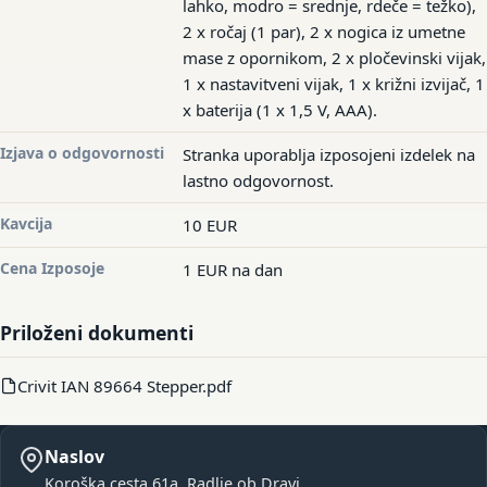
lahko, modro = srednje, rdeče = težko),
2 x ročaj (1 par), 2 x nogica iz umetne
mase z opornikom, 2 x pločevinski vijak,
1 x nastavitveni vijak, 1 x križni izvijač, 1
x baterija (1 x 1,5 V, AAA).
Izjava o odgovornosti
Stranka uporablja izposojeni izdelek na
lastno odgovornost.
Kavcija
10 EUR
Cena Izposoje
1 EUR na dan
Priloženi dokumenti
Crivit IAN 89664 Stepper.pdf
Naslov
Koroška cesta 61a, Radlje ob Dravi