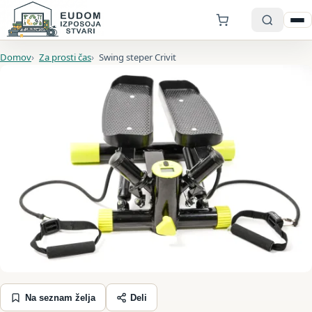
0
Odpri
Iskanje
Domov
Za prosti čas
Swing steper Crivit
Na seznam želja
Deli