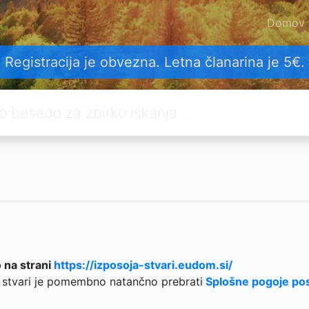
Domov
Registracija je obvezna. Letna članarina je 5€.
na strani
https://izposoja-stvari.eudom.si/
a stvari je pomembno natančno prebrati
Splošne pogoje po