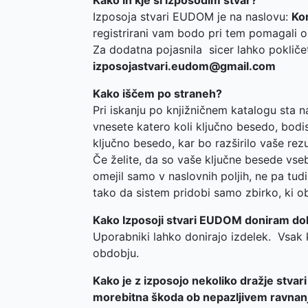
Kako in kje si izposodim stvar?
Izposoja stvari EUDOM je na naslovu:
Kor
registrirani vam bodo pri tem pomagali ob
Za dodatna pojasnila sicer lahko pokličet
izposojastvari.eudom@gmail.com
Kako iščem po straneh?
Pri iskanju po knjižničnem katalogu sta 
vnesete katero koli ključno besedo, bodi
ključno besedo, kar bo razširilo vaše re
Če želite, da so vaše ključne besede vse
omejil samo v naslovnih poljih, ne pa tud
tako da sistem pridobi samo zbirko, ki obs
Kako Izposoji stvari EUDOM doniram do
Uporabniki lahko donirajo izdelek. Vsak k
obdobju.
Kako je z izposojo nekoliko dražje stvar
morebitna škoda ob nepazljivem ravnan