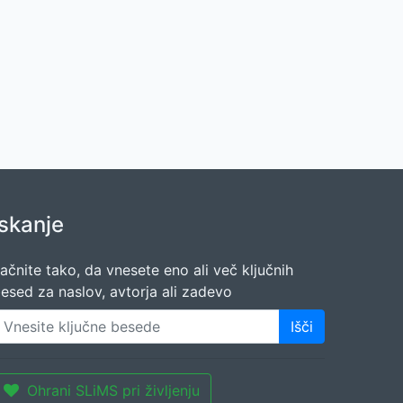
Iskanje
ačnite tako, da vnesete eno ali več ključnih
esed za naslov, avtorja ali zadevo
Išči
Ohrani SLiMS pri življenju