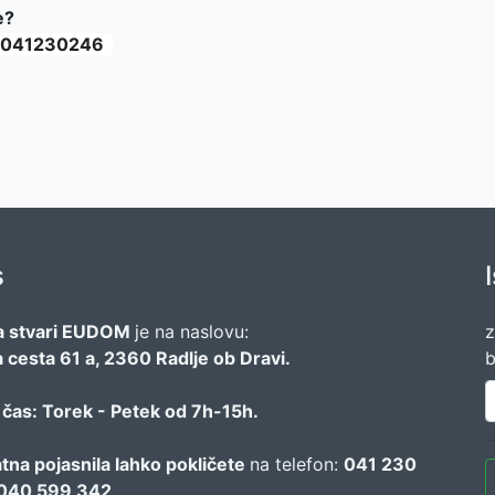
e?
041230246
s
a stvari EUDOM
je na naslovu:
z
 cesta 61 a, 2360 Radlje ob Dravi.
b
 čas: Torek - Petek od 7h-15h.
tna pojasnila lahko pokličete
na telefon:
041 230
i 040 599 342