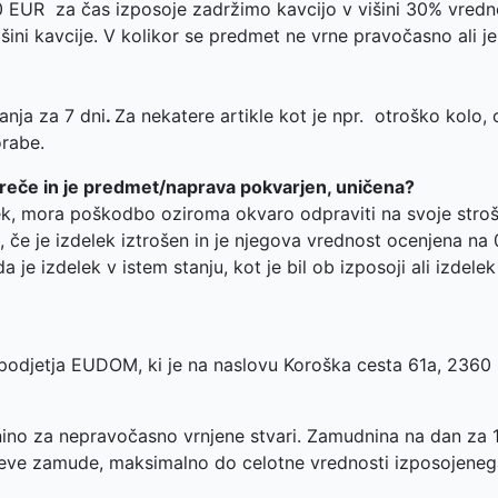
0 EUR za čas izposoje zadržimo kavcijo v višini 30% vred
ini kavcije.
V kolikor se predmet ne vrne pravočasno ali j
?
anja za 7 dni
.
Za nekatere artikle kot je npr.
otroško kolo, 
orabe.
esreče in je predmet/naprava pokvarjen, uničena?
, mora poškodbo oziroma okvaro odpraviti na svoje stroške
iti, če je izdelek iztrošen in je njegova vrednost ocenjena 
 je izdelek v istem stanju, kot je bil ob izposoji ali izdel
podjetja EUDOM, ki je na naslovu Koroška cesta 61a, 2360 
no za nepravočasno vrnjene stvari. Zamudnina na dan za 
eve zamude, maksimalno do celotne vrednosti izposojenega