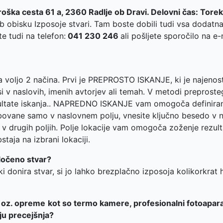
oška cesta 61 a, 2360 Radlje ob Dravi. Delovni čas: Tore
 obisku Izposoje stvari. Tam boste dobili tudi vsa dodatna
e tudi na telefon:
041 230 246
ali pošljete sporočilo na e-
na voljo 2 načina. Prvi je PREPROSTO ISKANJE, ki je najenos
si v naslovih, imenih avtorjev ali temah. V metodi preprost
zultate iskanja.. NAPREDNO ISKANJE vam omogoča definiranje 
bovane samo v naslovnem polju, vnesite ključno besedo v na
i v drugih poljih. Polje lokacije vam omogoča zoženje rezul
taja na izbrani lokaciji.
ločeno stvar?
i donira stvar, si jo lahko brezplačno izposoja kolikorkrat 
i oz. opreme
kot so termo kamere, profesionalni fotoaparati,
ju precejšnja?