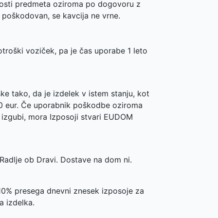
nosti predmeta
oziroma po dogovoru z
e poškodovan, se kavcija ne vrne.
otroški voziček,
pa je čas uporabe 1 leto
 tako, da je izdelek v istem stanju, kot
na 0 eur. Če uporabnik poškodbe oziroma
ek izgubi, mora Izposoji stvari EUDOM
Radlje ob Dravi. Dostave na dom ni.
10% presega dnevni znesek izposoje za
 izdelka.