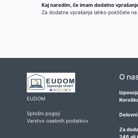
Kaj naredim, če imam dodatno vprašanj
Za dodatna vprašanja lahko pokličete na
O na
Izposoj
EUDOM
Koroška
Splošni pogoji
Delovni
Varstvo osebnih podatkov
Za doda
246 al