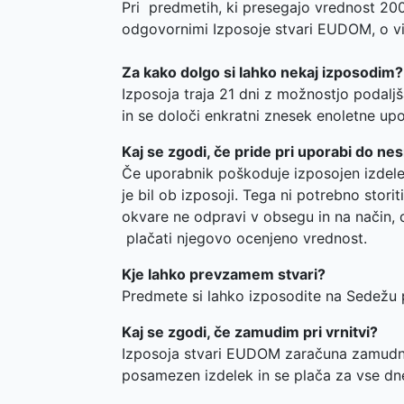
Pri predmetih, ki presegajo vrednost 20
odgovornimi Izposoje stvari EUDOM, o viš
Za kako dolgo si lahko nekaj izposodim
Izposoja traja 21 dni z možnostjo podaljš
in se določi enkratni znesek enoletne up
Kaj se zgodi, če pride pri uporabi do n
Če uporabnik poškoduje izposojen izdelek
je bil ob izposoji. Tega ni potrebno stor
okvare ne odpravi v obsegu in na način, da
plačati njegovo ocenjeno vrednost.
Kje lahko prevzamem stvari?
Predmete si lahko izposodite na Sedežu 
Kaj se zgodi, če zamudim pri vrnitvi?
Izposoja stvari EUDOM zaračuna zamudni
posamezen izdelek in se plača za vse dn