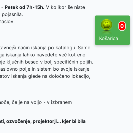
k - Petek od 7h-15h.
V kolikor še niste
 pojasnila.
naslov:
0
Košarica
tavnejši način iskanja po katalogu. Samo
ega iskanja lahko navedete več kot eno
ključnih besed v bolj specifičnih poljih.
slovno polje in sistem bo svoje iskanje
tatov iskanja glede na določeno lokacijo,
hoče, če je na voljo - v izbranem
 ozvočenje, projektorji... kjer bi bila