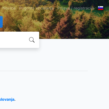
Novice
Pogosta vprašanja
Prijava / registracija
slovanja
.